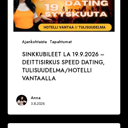
Ajankohtaista
Tapahtumat
SINKKUBILEET LA 19.9.2026 –
DEITTISIRKUS SPEED DATING,
TULISUUDELMA/HOTELLI
VANTAALLA
Anna
3.8.2026
La