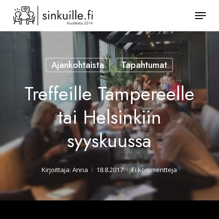
Skip
Valik
to
Sulje
main
valikk
content
Ajankohtaista
Tapahtumat
Treffeille Tampereelle
tai Helsinkiin
syyskuussa
Kirjoittaja:
Anna
18.8.2017
Ei kommentteja