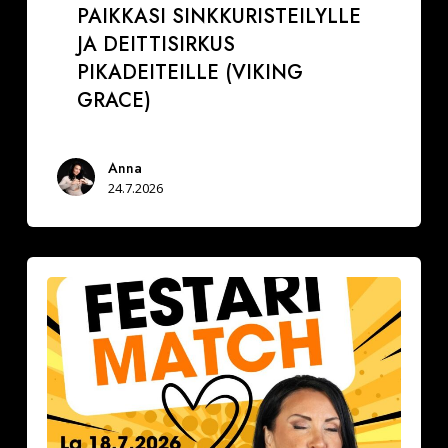
PAIKKASI SINKKURISTEILYLLE
JA DEITTISIRKUS
PIKADEITEILLE (VIKING
GRACE)
Anna
24.7.2026
Festarimatch
by
Deittisirkus
la
18.7.2026,
klo
16.30-