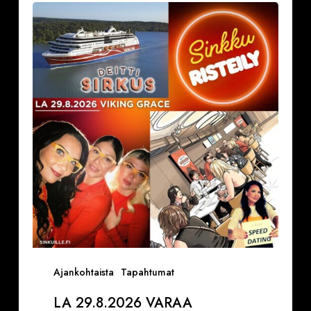
29.8.2026
Varaa
paikkasi
Sinkkuristeilylle
ja
Deittisirkus
pikadeiteille
(Viking
Grace)
Ajankohtaista
Tapahtumat
LA 29.8.2026 VARAA