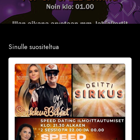
Sinulle suositeltua
Sinkkubileet
la
19.9.2026
–
Deittisirkus
Speed
Dating,
Tulisuudelma/Hotelli
Vantaalla