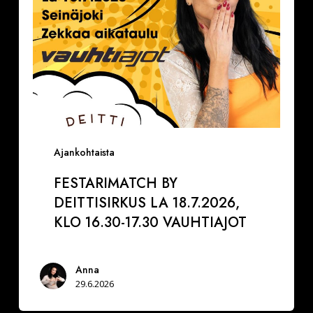
17.30
VAUHTIAJOT
Ajankohtaista
FESTARIMATCH BY
DEITTISIRKUS LA 18.7.2026,
KLO 16.30-17.30 VAUHTIAJOT
Anna
29.6.2026