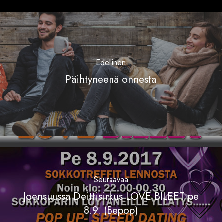
Edellinen
Päihtyneenä onnesta
Seuraavaa
Joensuussa Deittisirkus LOVE BILEET pe
8.9. (Bepop)