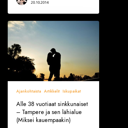
20.10.2014
Alle
38
vuotiaat
sinkkunaiset
–
Tampere
ja
sen
lähialue
Ajankohtaista
Artikkelit
Iskupaikat
(Miksei
Alle 38 vuotiaat sinkkunaiset
kauempaakin)
– Tampere ja sen lähialue
(Miksei kauempaakin)