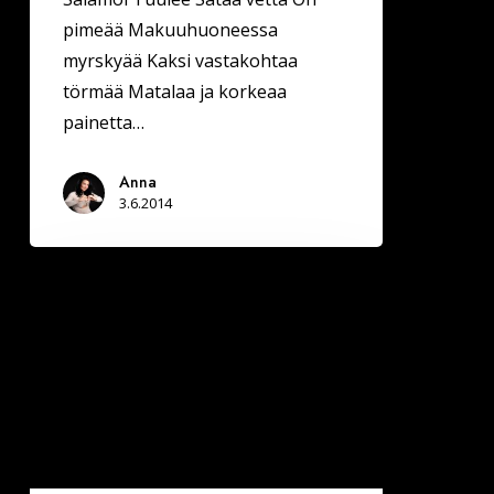
pimeää Makuuhuoneessa
myrskyää Kaksi vastakohtaa
törmää Matalaa ja korkeaa
painetta…
Anna
3.6.2014
Parisuhdetilanteen
pyyntökysely
tulossa
Faceen