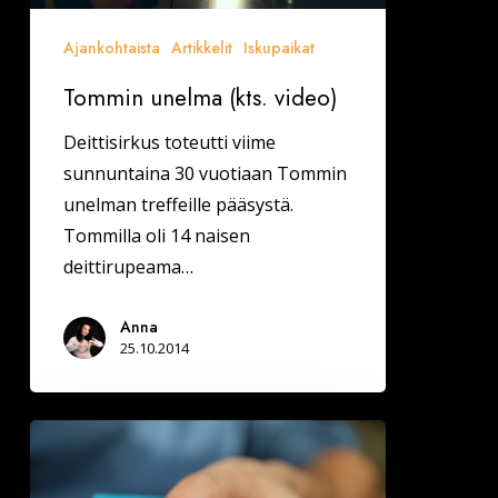
Ajankohtaista
Artikkelit
Iskupaikat
Tommin unelma (kts. video)
Deittisirkus toteutti viime
sunnuntaina 30 vuotiaan Tommin
unelman treffeille pääsystä.
Tommilla oli 14 naisen
deittirupeama…
Anna
25.10.2014
Ratkaiseeko
raha?