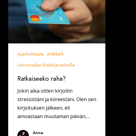
Ajankohtaista
Artikkelit
Linnunradan käsikirja sinkuille
Ratkaiseeko raha?
Jokin aika sitten kirjoitin
stressistäni ja kiireestäni. Olen sen
kirjoituksen jälkeen, eli
ainoastaan muutaman päivän,…
Anna