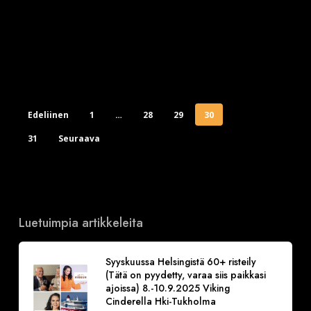
Edeliinen
1
…
28
29
30
31
Seuraava
Luetuimpia artikkeleita
Syyskuussa Helsingistä 60+ risteily
(Tätä on pyydetty, varaa siis paikkasi
ajoissa) 8.-10.9.2025 Viking
Cinderella Hki-Tukholma