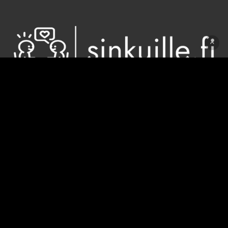
Sinkuille.fi toimii kiinteästi "Kaikki sinkut tänne
(Sinkkuja, Sinkku, Sinkkujen)" Facebook-sivun
kanssa. Sinkkutapahtumat järjestää Deittisirkus.
"Kaikki sinkut tänne" on Suomen suurin sinkkujen
FB-sivu
asiakaspalvelu@deittisirkus.fi