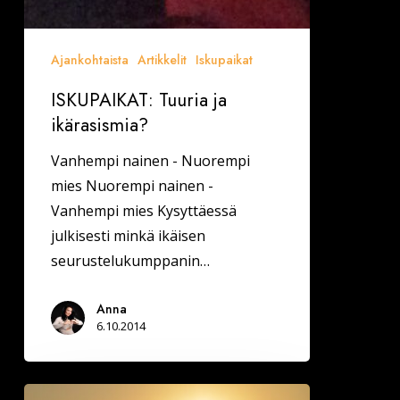
Ajankohtaista
Artikkelit
Iskupaikat
ISKUPAIKAT: Tuuria ja
ikärasismia?
Vanhempi nainen - Nuorempi
mies Nuorempi nainen -
Vanhempi mies Kysyttäessä
julkisesti minkä ikäisen
seurustelukumppanin…
Anna
6.10.2014
ISKUPAIKAT: