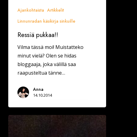
Ajankohtaista
Artikkelit
Linnunradan käsikirja sinkuille
Ressiä pukkaa!!
Vilma tässä moi! Muistatteko
minut vielä? Olen se hidas
bloggaaja, joka välillä saa
raapusteltua tänne…
Anna
14.10.2014
ISKUPAIKAT:
Tuuria
ja