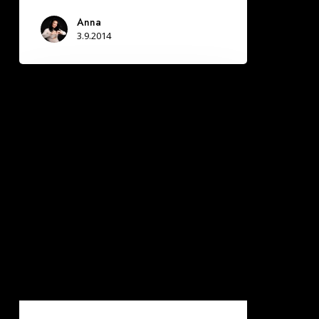
Anna
3.9.2014
ISKUPAIKAT
PIKAVINKKI:
Jos
haluat
poika-/tyttöystävän
niin
hanki
sellainen