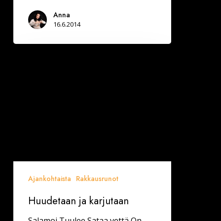
Anna
16.6.2014
Huudetaan
ja
karjutaan
Ajankohtaista
Rakkausrunot
Huudetaan ja karjutaan
Salamoi Tuulee Sataa vettä On