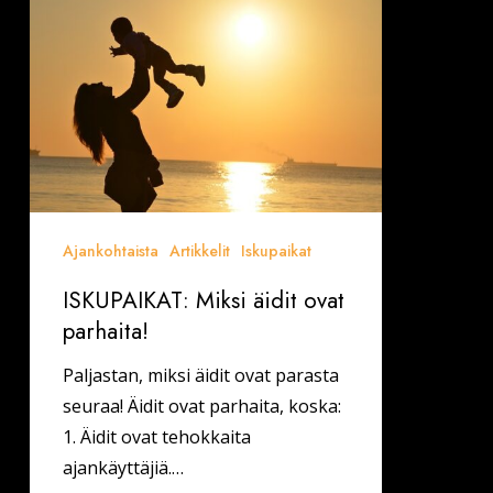
Miksi
äidit
ovat
parhaita!
Ajankohtaista
Artikkelit
Iskupaikat
ISKUPAIKAT: Miksi äidit ovat
parhaita!
Paljastan, miksi äidit ovat parasta
seuraa! Äidit ovat parhaita, koska:
1. Äidit ovat tehokkaita
ajankäyttäjiä.…