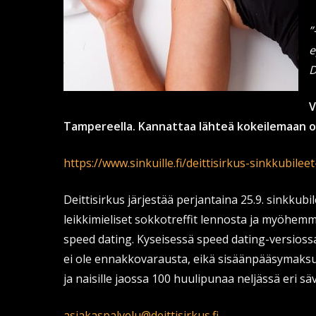
”
e
D
V
Tampereella. Kannattaa lähteä kokeilemaan 
https://www.sinkuille.fi/deittisirkus-sinkkubil
Deittisirkus järjestää perjantaina 25.9. sinkkubi
leikkimieliset sokkotreffit lennosta ja myöhemm
speed dating. Kyseisessä speed dating-versiossa
ei ole ennakkovarausta, eikä sisäänpääsymak
ja naisille jaossa 100 huulipunaa neljässä eri sä
asiakaspalvelu@deittisirkus.fi