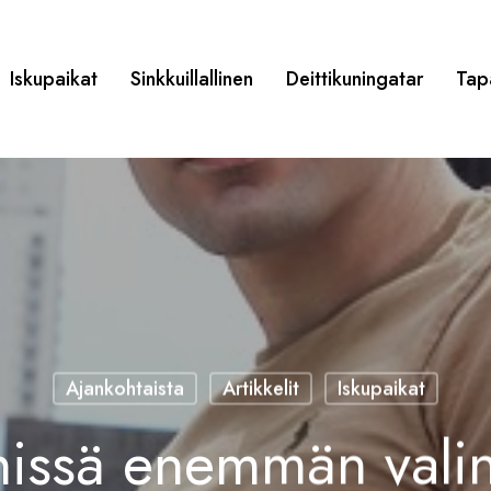
Iskupaikat
Sinkkuillallinen
Deittikuningatar
Tap
Ajankohtaista
Artikkelit
Iskupaikat
issä enemmän vali