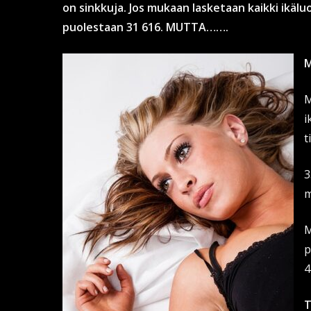
on sinkkuja. Jos mukaan lasketaan kaikki ikäluo
puolestaan 31 616. MUTTA…….
M
M
i
t
3
m
M
p
4
T