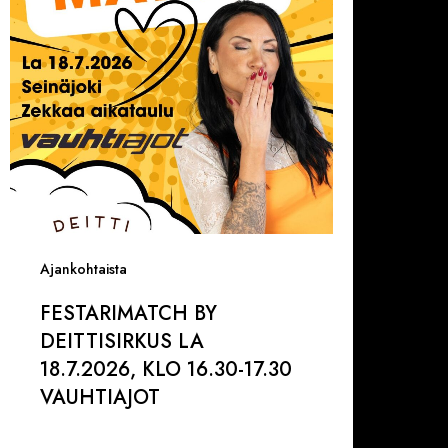
8.7.2026,
lo
6.30-
7.30
AUHTIAJOT
Ajankohtaista
FESTARIMATCH BY
DEITTISIRKUS LA
18.7.2026, KLO 16.30-17.30
VAUHTIAJOT