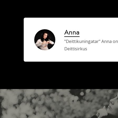
Anna
"Deittikuningatar" Anna on
Deittisirkus