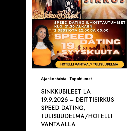
Deittisirkus
Speed
Dating,
Tulisuudelma/Hotelli
Vantaalla
Ajankohtaista
Tapahtumat
SINKKUBILEET LA
19.9.2026 – DEITTISIRKUS
SPEED DATING,
TULISUUDELMA/HOTELLI
VANTAALLA