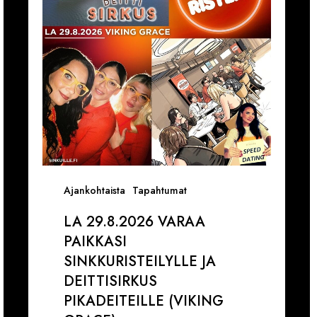
Sinkkuristeilylle
1
ja
k
Deittisirkus
1
pikadeiteille
1
(Viking
V
Grace)
Ajankohtaista
Tapahtumat
LA 29.8.2026 VARAA
PAIKKASI
SINKKURISTEILYLLE JA
DEITTISIRKUS
PIKADEITEILLE (VIKING