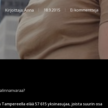
Kirjoittaja:
Anna
18.9.2015
Ei kommentteja
alinnanvaraa?
ampereella elää 57 615 yksinasujaa, joista suurin osa