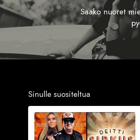
Saako nuoret mie
py
Sinulle suositeltua
Sinkkubileet
la
19.9.2026
–