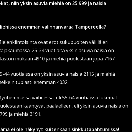
kat, niin yksin asuvia miehiä on 25 999 ja naisia
iehissä enemmän valinnanvaraa Tampereella?
ielenkiintoisinta ovat erot sukupuolten välillä eri
käjakaumassa; 25-34 vuotiaita yksin asuvia naisia on
ilaston mukaan 4910 ja miehiä puolestaan jopa 7167.
5-44 vuotiaissa on yksin asuvia naisia 2115 ja miehiä
elkein tuplasti enemmän 4032.
yöhemmässä vaiheessa, eli 55-64 vuotiaissa lukemat
uolestaan kääntyvät päälaelleen, eli yksin asuvia naisia on
799 ja miehiä 3191.
ämä ei ole näkynyt kuitenkaan sinkkutapahtumissa!