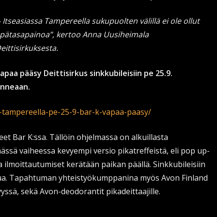
- Itseasiassa Tampereella sukupuolten välillä ei ole ollut
pätasapainoa”, kertoo Anna Uusiheimala
eittisirkuksesta.
apaa pääsy Deittisirkus sinkkubileisiin pe 25.9.
onneaan.
eet-tampereella-pe-25-9-bar-k-vapaa-paasy/
leet Bar K:ssa. Tällöin ohjelmassa on alkuillasta
ässä vaiheessa kevyempi versio pikatreffeistä, eli pop up-
 ilmoittautumiset kerätään paikan päällä. Sinkkubileisiin
sua. Tapahtuman yhteistyökumppanina myös Avon Finland
vyssä, sekä Avon-deodorantit pikadeittaajille.