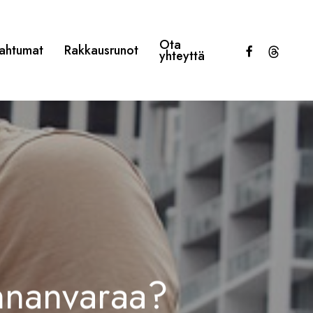
Ota
facebook
threads
ahtumat
Rakkausrunot
yhteyttä
nnanvaraa?