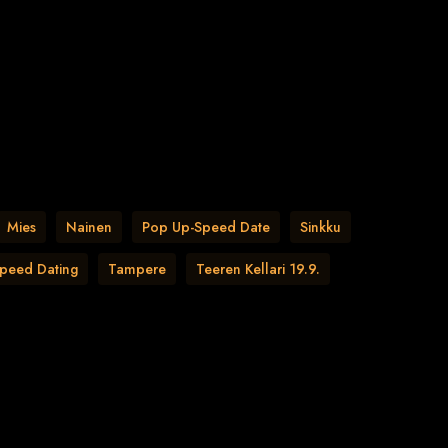
Mies
Nainen
Pop Up-Speed Date
Sinkku
peed Dating
Tampere
Teeren Kellari 19.9.