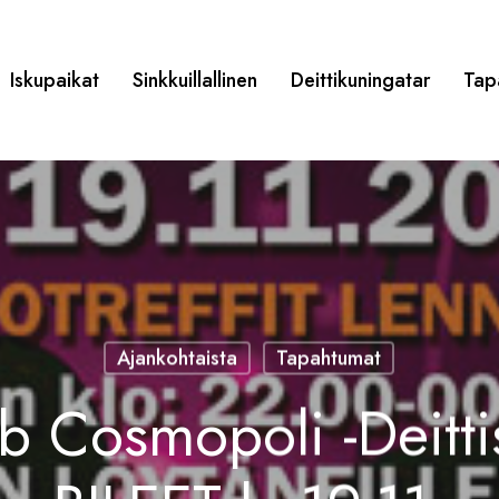
Iskupaikat
Sinkkuillallinen
Deittikuningatar
Tap
Ajankohtaista
Tapahtumat
b Cosmopoli -Deitt