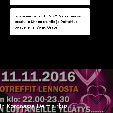
La 31.5.2025 Varaa paikkasi
Jape
aiheesta
suositulle Sinkkuristeilylle ja Deittisirkus
pikadeiteille (Viking Grace)
n Koronassa Deittisirkus