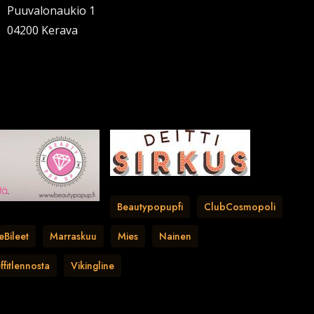
Puuvalonaukio 1
04200 Kerava
Beautypopupfi
ClubCosmopoli
eBileet
Marraskuu
Mies
Nainen
ffitlennosta
Vikingline