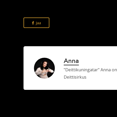
Jaa
Anna
"Deittikuningatar" Anna on
Deittisirkus