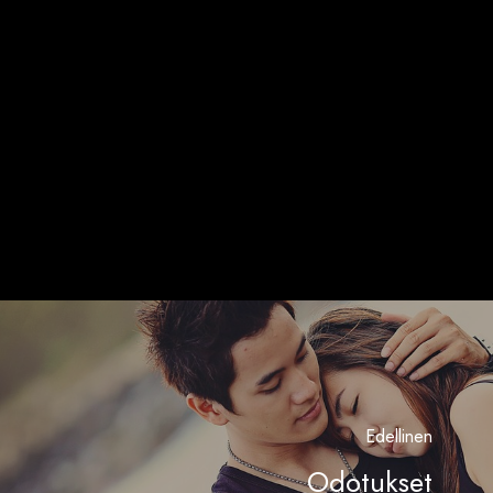
Edellinen
Odotukset