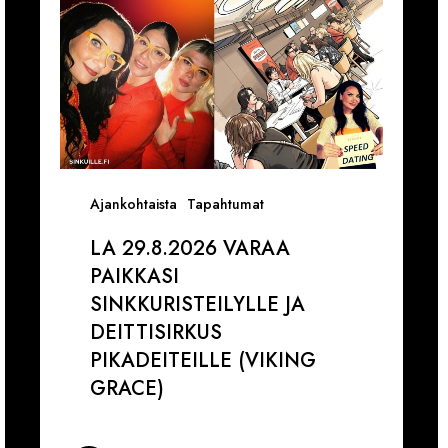
Deittisirkus
1
pikadeiteille
1
(Viking
V
Grace)
Ajankohtaista
Tapahtumat
LA 29.8.2026 VARAA
PAIKKASI
SINKKURISTEILYLLE JA
DEITTISIRKUS
PIKADEITEILLE (VIKING
GRACE)