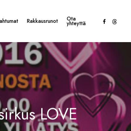
Ota
facebook
threads
ahtumat
Rakkausrunot
yhteyttä
isirkus LOVE