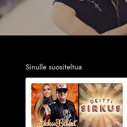
Sinulle suositeltua
Sinkkubileet
la
19.9.2026
–
Deittisirkus
Speed