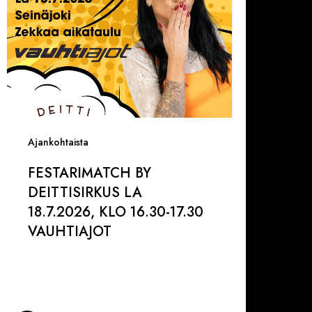
6.30-
7.30
AUHTIAJOT
Ajankohtaista
FESTARIMATCH BY
DEITTISIRKUS LA
18.7.2026, KLO 16.30-17.30
VAUHTIAJOT