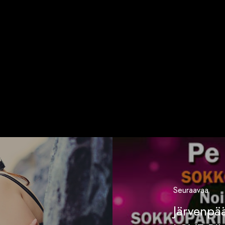
Seuraavaa
Järvenpää